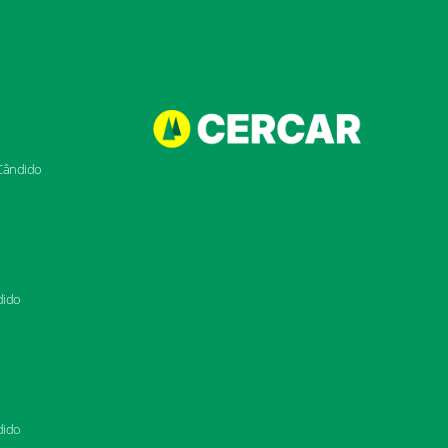
 Cândido
dido
dido