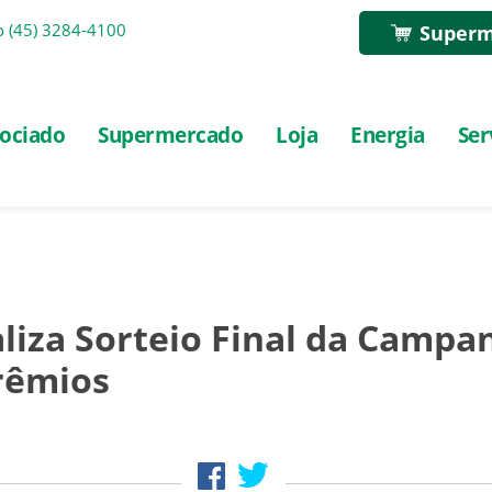
o
(45) 3284-4100
Superm
ociado
Supermercado
Loja
Energia
Ser
aliza Sorteio Final da Camp
rêmios